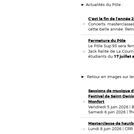
► Actualités du Pôle :
C’est la fin de l’année 
Concerts, masterclasses
cette belle année. Retr
Fermeture du Pôle
Le Pôle Sup’93 sera f
Jack Ralite de La Courne
étudiants du
17 juillet
► Retour en images sur les
Sessions de musique d'
Festival de Saint-Denis
Monfort
Vendredi 5 juin 2026 | 
Samedi 6 juin 2026 | Th
Masterclasse de hautb
Lundi 8 juin 2026 | CRR 9