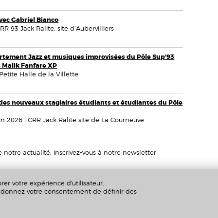
vec Gabriel Bianco
R 93 Jack Ralite, site d’Aubervilliers
rtement Jazz et musiques improvisées du Pôle Sup'93
c Malik Fanfare XP
Petite Halle de la Villette
des nouveaux stagiaires étudiants et étudiantes du Pôle
in 2026 | CRR Jack Ralite site de La Courneuve
otre actualité, inscrivez-vous à notre newsletter
rer votre expérience d'utilisateur.
us donnez votre consentement de définir des