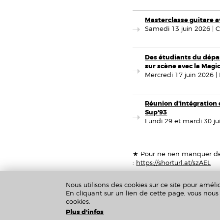
Masterclasse guitare a
Samedi 13 juin 2026 | CR
Des étudiants du dépa
sur scène avec la Magi
​Mercredi 17 juin 2026 | 
Réunion d'intégration 
Sup'93
Lundi 29 et mardi 30 ju
★ Pour ne rien manquer de n
:
https://shorturl.at/szAEL
Nous utilisons des cookies sur ce site pour amélio
En cliquant sur un lien de cette page, vous no
cookies.
Plus d'infos
Crédits & Mentions Légales