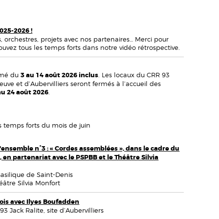
2025-2026 !
, orchestres, projets avec nos partenaires… Merci pour
ouvez tous les temps forts dans notre vidéo rétrospective.
ermé du
3 au 14 août 2026 inclus
. Les locaux du CRR 93
uve et d’Aubervilliers seront fermés à l’accueil des
 au 24 août 2026
.
 temps forts du mois de juin
ensemble n°3 : « Cordes assemblées », dans le cadre du
, en partenariat avec le PSPBB et le Théâtre Silvia
Basilique de Saint-Denis
éâtre Silvia Monfort
ois avec Ilyes Boufadden
3 Jack Ralite, site d’Aubervilliers