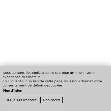
Nous utilisons des cookies sur ce site pour améliorer votre
expérience d'utilisateur.
En cliquant sur un lien de cette page, vous nous donnez votre
consentement de définir des cookies.
Plus d'infos
Crédits & Mentions Légales
Oui, je suis d'accord
Non merci
Inscription newsletter