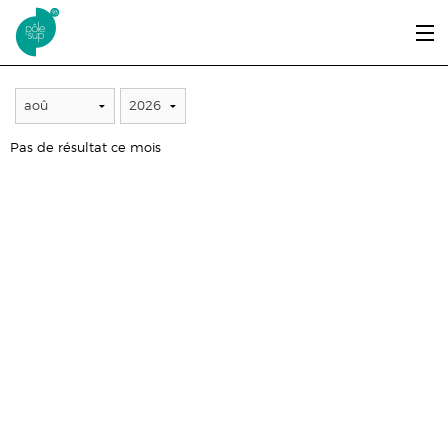
Aller au contenu principal
LE PÔLE SUP’93
MOIS
ANNÉE
ENTRER ET SE FORMER
Pas de résultat ce mois
ÉTUDIANTS / DIPLÔMÉS
ÉCOUTER, VOIR & LIRE
INFOS PRATIQUES
ERASMUS+