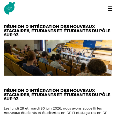
Aller au contenu principal
LE PÔLE SUP’93
RÉUNION D'INTÉGRATION DES NOUVEAUX
STAGIAIRES, ÉTUDIANTS ET ÉTUDIANTES DU PÔLE
SUP'93
ENTRER ET SE FORMER
ÉTUDIANTS / DIPLÔMÉS
ÉCOUTER, VOIR & LIRE
INFOS PRATIQUES
ERASMUS+
RÉUNION D'INTÉGRATION DES NOUVEAUX
STAGIAIRES, ÉTUDIANTS ET ÉTUDIANTES DU PÔLE
SUP'93
Les lundi 29 et mardi 30 juin 2026, nous avons accueilli les
nouveaux étudiants et étudiantes en DE FI et stagiaires en DE