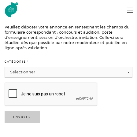
Aller au contenu principal
LE PÔLE SUP’93
Veuillez déposer votre annonce en renseignant les champs du
formulaire correspondant : concours et audition, poste
d’enseignement, session d’orchestre, invitation. Celle-ci sera
ENTRER ET SE FORMER
étudiée dès que possible par notre modérateur et publiée en
ligne après validation.
ÉTUDIANTS / DIPLÔMÉS
CATÉGORIE
*
ÉCOUTER, VOIR & LIRE
INFOS PRATIQUES
ERASMUS+