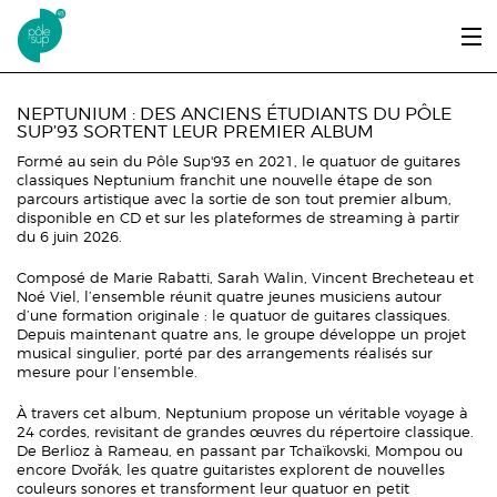
Aller au contenu principal
LE PÔLE SUP’93
NEPTUNIUM : DES ANCIENS ÉTUDIANTS DU PÔLE
SUP’93 SORTENT LEUR PREMIER ALBUM
ENTRER ET SE FORMER
Formé au sein du Pôle Sup'93 en 2021, le quatuor de guitares
classiques Neptunium franchit une nouvelle étape de son
ÉTUDIANTS / DIPLÔMÉS
parcours artistique avec la sortie de son tout premier album,
disponible en CD et sur les plateformes de streaming à partir
du 6 juin 2026.
ÉCOUTER, VOIR & LIRE
Composé de Marie Rabatti, Sarah Walin, Vincent Brecheteau et
INFOS PRATIQUES
Noé Viel, l’ensemble réunit quatre jeunes musiciens autour
d’une formation originale : le quatuor de guitares classiques.
Depuis maintenant quatre ans, le groupe développe un projet
ERASMUS+
musical singulier, porté par des arrangements réalisés sur
mesure pour l’ensemble.
À travers cet album, Neptunium propose un véritable voyage à
24 cordes, revisitant de grandes œuvres du répertoire classique.
De Berlioz à Rameau, en passant par Tchaïkovski, Mompou ou
encore Dvořák, les quatre guitaristes explorent de nouvelles
couleurs sonores et transforment leur quatuor en petit