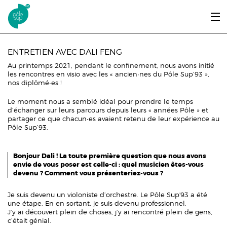
Aller au contenu principal
LE PÔLE SUP’93
ENTRETIEN AVEC DALI FENG
Au printemps 2021, pendant le confinement, nous avons initié
ENTRER ET SE FORMER
les rencontres en visio avec les « ancien∙nes du Pôle Sup’93 »,
nos diplômé∙es !
ÉTUDIANTS / DIPLÔMÉS
Le moment nous a semblé idéal pour prendre le temps
d’échanger sur leurs parcours depuis leurs « années Pôle » et
ÉCOUTER, VOIR & LIRE
partager ce que chacun∙es avaient retenu de leur expérience au
Pôle Sup’93.
INFOS PRATIQUES
Bonjour Dali ! La toute première question que nous avons
ERASMUS+
envie de vous poser est celle-ci : quel musicien êtes-vous
devenu ? Comment vous présenteriez-vous ?
Je suis devenu un violoniste d’orchestre. Le Pôle Sup'93 a été
une étape. En en sortant, je suis devenu professionnel.
J’y ai découvert plein de choses, j’y ai rencontré plein de gens,
c’était génial.