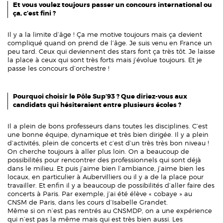
Et vous voulez toujours passer un concours international ou
ça, c’est fini ?
Il y a la limite d’âge ! Ça me motive toujours mais ça devient
compliqué quand on prend de l’âge. Je suis venu en France un
peu tard. Ceux qui deviennent des stars font ça très tôt. Je laisse
la place à ceux qui sont très forts mais j’évolue toujours. Et je
passe les concours d’orchestre !
Pourquoi choisir le Pôle Sup’93 ? Que diriez-vous aux
candidats qui hésiteraient entre plusieurs écoles ?
Il a plein de bons professeurs dans toutes les disciplines. C’est
une bonne équipe, dynamique et très bien dirigée. Il y a plein
d’activités, plein de concerts et c’est d’un très très bon niveau !
On cherche toujours à aller plus loin. On a beaucoup de
possibilités pour rencontrer des professionnels qui sont déjà
dans le milieu. Et puis j’aime bien l’ambiance, j’aime bien les
locaux, en particulier à Aubervilliers ou il y a de la place pour
travailler. Et enfin il y a beaucoup de possibilités d’aller faire des
concerts à Paris. Par exemple, j’ai été élève « cobaye » au
CNSM de Paris, dans les cours d’Isabelle Grandet.
Même si on n’est pas rentrés au CNSMDP, on a une expérience
qui n’est pas la même mais qui est très bien aussi. Les