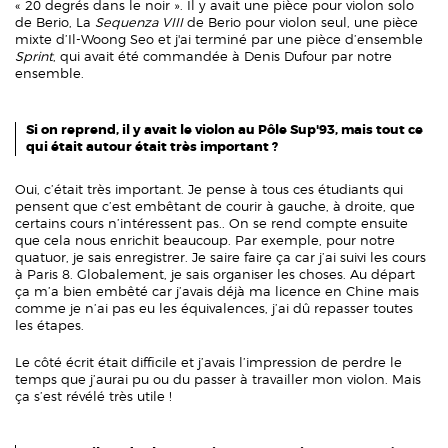
« 20 degrés dans le noir ». Il y avait une pièce pour violon solo
de Berio, La
Sequenza VIII
de Berio pour violon seul, une pièce
mixte d’Il-Woong Seo et j'ai terminé par une pièce d’ensemble
Sprint
, qui avait été commandée à Denis Dufour par notre
ensemble.
Si on reprend, il y avait le violon au Pôle Sup'93, mais tout ce
qui était autour était très important ?
Oui, c’était très important. Je pense à tous ces étudiants qui
pensent que c’est embêtant de courir à gauche, à droite, que
certains cours n’intéressent pas.. On se rend compte ensuite
que cela nous enrichit beaucoup. Par exemple, pour notre
quatuor, je sais enregistrer. Je saire faire ça car j’ai suivi les cours
à Paris 8. Globalement, je sais organiser les choses. Au départ
ça m’a bien embêté car j’avais déjà ma licence en Chine mais
comme je n’ai pas eu les équivalences, j’ai dû repasser toutes
les étapes.
Le côté écrit était difficile et j’avais l’impression de perdre le
temps que j’aurai pu ou du passer à travailler mon violon. Mais
ça s’est révélé très utile !