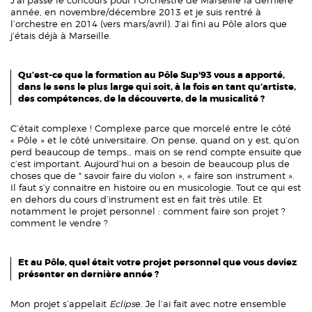
J’ai passé le concours pour l’Orchestre de Marseille la dernière
année, en novembre/décembre 2013 et je suis rentré à
l’orchestre en 2014 (vers mars/avril). J’ai fini au Pôle alors que
j’étais déjà à Marseille.
Qu’est-ce que la formation au Pôle Sup'93 vous a apporté,
dans le sens le plus large qui soit, à la fois en tant qu’artiste,
des compétences, de la découverte, de la musicalité ?
C’était complexe ! Complexe parce que morcelé entre le côté
« Pôle » et le côté universitaire. On pense, quand on y est, qu’on
perd beaucoup de temps… mais on se rend compte ensuite que
c’est important. Aujourd’hui on a besoin de beaucoup plus de
choses que de " savoir faire du violon », « faire son instrument ».
Il faut s’y connaitre en histoire ou en musicologie. Tout ce qui est
en dehors du cours d’instrument est en fait très utile. Et
notamment le projet personnel : comment faire son projet ?
comment le vendre ?
Et au Pôle, quel était votre projet personnel que vous deviez
présenter en dernière année ?
Mon projet s’appelait
Eclips
e. Je l’ai fait avec notre ensemble