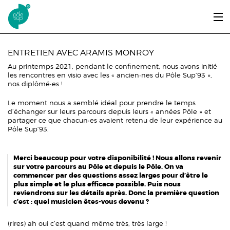
Aller au contenu principal
LE PÔLE SUP’93
ENTRETIEN AVEC ARAMIS MONROY
Au printemps 2021, pendant le confinement, nous avons initié
ENTRER ET SE FORMER
les rencontres en visio avec les « ancien∙nes du Pôle Sup’93 »,
nos diplômé∙es !
ÉTUDIANTS / DIPLÔMÉS
Le moment nous a semblé idéal pour prendre le temps
d’échanger sur leurs parcours depuis leurs « années Pôle » et
ÉCOUTER, VOIR & LIRE
partager ce que chacun∙es avaient retenu de leur expérience au
Pôle Sup’93.
INFOS PRATIQUES
Merci beaucoup pour votre disponibilité ! Nous allons revenir
ERASMUS+
sur votre parcours au Pôle et depuis le Pôle. On va
commencer par des questions assez larges pour d’être le
plus simple et le plus efficace possible. Puis nous
reviendrons sur les détails après. Donc la première question
c’est : quel musicien êtes-vous devenu ?
(rires) ah oui c’est quand même très, très large !