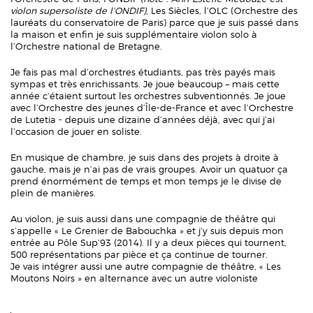
violon supersoliste de l’ONDIF)
, Les Siècles, l’OLC (Orchestre des
lauréats du conservatoire de Paris) parce que je suis passé dans
la maison et enfin je suis supplémentaire violon solo à
l’Orchestre national de Bretagne.
Je fais pas mal d’orchestres étudiants, pas très payés mais
sympas et très enrichissants. Je joue beaucoup – mais cette
année c’étaient surtout les orchestres subventionnés. Je joue
avec l’Orchestre des jeunes d’Île-de-France et avec l’Orchestre
de Lutetia - depuis une dizaine d’années déjà, avec qui j’ai
l’occasion de jouer en soliste.
En musique de chambre, je suis dans des projets à droite à
gauche, mais je n’ai pas de vrais groupes. Avoir un quatuor ça
prend énormément de temps et mon temps je le divise de
plein de manières.
Au violon, je suis aussi dans une compagnie de théâtre qui
s’appelle « Le Grenier de Babouchka » et j’y suis depuis mon
entrée au Pôle Sup’93 (2014). Il y a deux pièces qui tournent,
500 représentations par pièce et ça continue de tourner.
Je vais intégrer aussi une autre compagnie de théâtre, « Les
Moutons Noirs » en alternance avec un autre violoniste