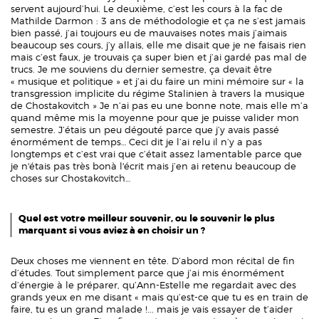
servent aujourd’hui. Le deuxième, c’est les cours à la fac de
Mathilde Darmon : 3 ans de méthodologie et ça ne s’est jamais
bien passé, j’ai toujours eu de mauvaises notes mais j’aimais
beaucoup ses cours, j’y allais, elle me disait que je ne faisais rien
mais c’est faux, je trouvais ça super bien et j’ai gardé pas mal de
trucs. Je me souviens du dernier semestre, ça devait être
« musique et politique » et j’ai du faire un mini mémoire sur « la
transgression implicite du régime Stalinien à travers la musique
de Chostakovitch » Je n’ai pas eu une bonne note, mais elle m’a
quand même mis la moyenne pour que je puisse valider mon
semestre. J’étais un peu dégouté parce que j’y avais passé
énormément de temps… Ceci dit je l’ai relu il n’y a pas
longtemps et c’est vrai que c’était assez lamentable parce que
je n'étais pas très bonà l'écrit mais j’en ai retenu beaucoup de
choses sur Chostakovitch…
Quel est votre meilleur souvenir, ou le souvenir le plus
marquant si vous aviez à en choisir un ?
Deux choses me viennent en tête. D’abord mon récital de fin
d’études. Tout simplement parce que j’ai mis énormément
d’énergie à le préparer, qu’Ann-Estelle me regardait avec des
grands yeux en me disant « mais qu’est-ce que tu es en train de
faire, tu es un grand malade !... mais je vais essayer de t’aider