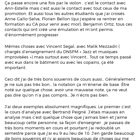
Ça passe encore une fois par le violon : c’est le contact avec
Ann-Estelle mais c’est aussi le contact avec tout ceux de ma
promotion. Et aussi tous les autres étudiants que j’ai croisés.
Anne Gallo-Selva, Florian Bellon (qui j’espère va rentrer en
formation au CA pour venir avec moi!), Benjamin Ortiz, tous ces
contacts qui ont créé une émulation et m’ont permis
d’énormément progresser.
Mêmes choses avec Vincent Segal, avec Malik Mezzadri (
chargés d’enseignement du DNSPM « Jazz et musiques
improvisées ») mais surtout avec Vincent… Tout ce temps passé
avec eux dans le bâtiment ou avec les copains, ça été
important.
Ceci dit j’ai de très bons souvenirs de cours aussi… Généralement
je ne suis pas très bon… la notation ça m’énerve de base. Être
noté sur quelque chose, avoir une mauvaise note, ça ne veut
pas dire qu’on n’a pas compris… Je n’écris pas bien.
J’ai deux exemples absolument magnifiques. Le premier c’est
le cours d’analyse avec Bertrand Peigné. J’étais mauvais en
analyse mais c’est quelque chose que j’aimais bien et j’aime
beaucoup cette personne, sa façon d'enseigner …je passais de
très bons moments en cours et pourtant j’ai redoublé un
semestre parce que j’ai eu 9 au lieu de 10. J’en garde beaucoup
de bons souvenirs et j’y ai appris beaucoup de choses qui me