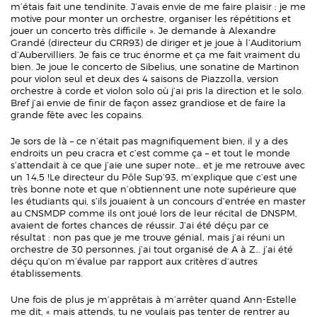
m’étais fait une tendinite. J’avais envie de me faire plaisir : je me
motive pour monter un orchestre, organiser les répétitions et
jouer un concerto très difficile ». Je demande à Alexandre
Grandé (directeur du CRR93) de diriger et je joue à l’Auditorium
d’Aubervilliers. Je fais ce truc énorme et ça me fait vraiment du
bien. Je joue le concerto de Sibelius, une sonatine de Martinon
pour violon seul et deux des 4 saisons de Piazzolla, version
orchestre à corde et violon solo où j’ai pris la direction et le solo.
Bref j’ai envie de finir de façon assez grandiose et de faire la
grande fête avec les copains.
Je sors de là – ce n’était pas magnifiquement bien, il y a des
endroits un peu cracra et c’est comme ça – et tout le monde
s’attendait à ce que j’aie une super note… et je me retrouve avec
un 14,5 !Le directeur du Pôle Sup’93, m’explique que c’est une
très bonne note et que n’obtiennent une note supérieure que
les étudiants qui, s’ils jouaient à un concours d’entrée en master
au CNSMDP comme ils ont joué lors de leur récital de DNSPM,
avaient de fortes chances de réussir. J’ai été déçu par ce
résultat : non pas que je me trouve génial, mais j’ai réuni un
orchestre de 30 personnes, j’ai tout organisé de A à Z… j’ai été
déçu qu’on m’évalue par rapport aux critères d’autres
établissements.
Une fois de plus je m’apprêtais à m’arrêter quand Ann-Estelle
me dit, « mais attends, tu ne voulais pas tenter de rentrer au