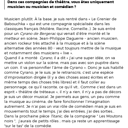
Dans ces compagnies de théâtre, vous êtes uniquement
musicien ou musicien et comédien ?
Musicien plutôt. À la base, je suis rentré dans « Le Grenier de
Babouchka » qui est une compagnie spécialisée dans les
classiques français (Molière, Racine, Corneille…). Je suis entré
pour un
Cyrano de Bergerac
qui venait d’être monté et le
metteur en scène, Jean-Philippe Daguerre - ancien musicien,
ancien rockeur très attaché à la musique et à la scène
alternative des années 80 - veut toujours mettre de la musique
et notamment des musiciens « live ».
Quand il a monté
Cyrano
, il a dit « j’ai une super idée, on va
mettre un violon sur la scène, mais pas avec son pupitre dans
un coin. Il va personnifier l’âme de Cyrano ». Donc je suis habillé
comme Cyrano, je le suis, je le retranscris, c’est une espèce
d’improvisation dirigée (il y a des choses assez écrites et en
même temps des choses très libres) et il faut coller au
personnage, ce qu’il raconte, ce qu’il vit… Comme c’est dans un
esprit « théâtre de tréteaux », il n’y a rien, il n’y a pas de décors
je suis un décor musical. Je permets aux gens, un peu comme
la musique au cinéma, de faire fonctionner l’imagination
autrement. Je n’ai pas un vrai rôle de comédien mais je suis en
mouvements tout le temps, j’ai des entrées, j’ai des sorties…
Dans la prochaine pièce
Titanic
, de la compagnie " Les Moutons
noirs ", j’aurais de petits rôles ; mais ça reste un apprentissage
"sur le tas" de la comédie.