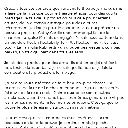
Grâce à tous ces contacts que j’ai dans le théâtre je me suis mis
à faire de la musique pour le théâtre et aussi pour des courts-
métrages. Je fais de la production musicale pour certains
artistes, de la direction artistique pour des albums…
Récemment, j’ai fait ça pour le chanteur Faust qui prépare un
nouveau projet et Cathy Cardie une femme qui fait de la
chanson française féministe engagée. Je suis aussi batteur dans
un trio dele Rock'n Rockabilly le « Ptit Rockeur Trio » , et aussi
pour « La Famiglia Rubinetti » un groupe très western, cumbia,
balkan, un truc qui part dans tous les sens.
Je fais des « prods » pour des amis : ils ont un projet,ont écrit
trois textes dans un bar à je ne sais quelle heure… je fais la
composition, la production, le mixage…
Ça m’a toujours intéressé de faire beaucoup de choses. Ça
m’amuse de faire de l’orchestre pendant 15 jours, mais après
j'ai envie de faire du rock ! J’aime quand ce sont d’autres
ambiances, quand on ne voit pas les mêmes gens, on ne vit pas
les mêmes moments ni les mêmes émotions. C’est ça que je
trouve le plus intéressant, surtout dans nos métiers.
Le truc, c’est que c’est comme ça avec les études. J’aime
beaucoup en faire, la preuve, je continue, mais je pioche
partout. Cela ne m’a plutôt pas mal réussi. Il y a toujours des