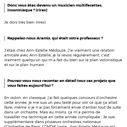
Donc vous êtes devenu un musicien multifacettes,
insomniaque ? (rires)
Je dors très bien (rires)
Rappelez-nous Aramis, qui était votre professeur ?
J’étais chez Ann-Estelle Médouze. J’ai vraiment une relation
amicale avec Ann-Estelle, je la revois régulièrement, c’est
vraiment quelqu’un qui m’a fait du bien sur le plan violonistique
et sur le plan humain.
Pouvez-vous nous raconter en détail tous ces projets que
vous faites aujourd’hui ?
En violon, en classique, j’ai fait quelques concours d’orchestre
cette année, je me suis un peu testé pour voir ce que ça allait
faire, même si je n’ai pas forcément envie d’entrer tout de suite
dans un orchestre. Mais au moins, ça m’a permis de
travailler ma technique en cette année compliquée . Je suis
supplémentaire dans plusieurs orchestres nationaux :
l'Orchestre de Paris, l’ONDIF (
note
: Ann
-
Estelle M
édouze est