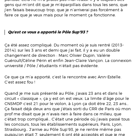
gens qui m’ont dit que je m’éparpillais dans tous les sens, que
j’en faisais beaucoup trop, que je n’arriverai pas forcément à
faire ce que je veux mais pour le moment ça fonctionne.
Qu’est ce vous a apporté
le Pôle Sup'93 ?
Ça été assez compliqué. Du moment où je suis rentré (2013-
2014), sur les 3 ans et demi que j’ai fait, il y a eu un double
changement de direction : Marc Olivier Dupin, Valérie
Guéroult/Céline Périn et enfin Jean-Claire Vançon. La connexion
université / Pôle / étudiants n’était pas évidente.
Ce que ça m’a apporté, c’est la rencontre avec Ann-Estelle.
C’est assez fou !
Quand je me suis présenté au Pôle, j’avais 23 ans et dans le
circuit « classique », ça y est on est vieux. La limite d’âge pour le
CNSMDP c’est 21 pour le violon, à Lyon ça doit être 22, 23 ans…
Ça faisait déjà deux ans que j’étais sorti du CRR de Paris où mon
prof me disait que je n’avais rien à faire dans ce milieu, que
c’était trop compliqué… C’était une période où j’avais passé tous
les concours, tous les établissements supérieurs, Paris, Lyon,
Strasbourg… J’arrive au Pôle Sup’93, je ne rentre même pas
puisqu’on était 7, seulement 6 ont été acceptés et que je me