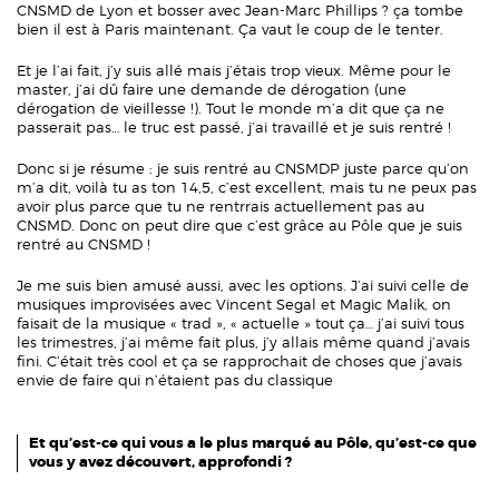
CNSMD de Lyon et bosser avec Jean-Marc Phillips ? ça tombe
bien il est à Paris maintenant. Ça vaut le coup de le tenter.
Et je l’ai fait, j’y suis allé mais j’étais trop vieux. Même pour le
master, j’ai dû faire une demande de dérogation (une
dérogation de vieillesse !). Tout le monde m’a dit que ça ne
passerait pas… le truc est passé, j’ai travaillé et je suis rentré !
Donc si je résume : je suis rentré au CNSMDP juste parce qu’on
m’a dit, voilà tu as ton 14,5, c’est excellent, mais tu ne peux pas
avoir plus parce que tu ne rentrrais actuellement pas au
CNSMD. Donc on peut dire que c’est grâce au Pôle que je suis
rentré au CNSMD !
Je me suis bien amusé aussi, avec les options. J’ai suivi celle de
musiques improvisées avec Vincent Segal et Magic Malik, on
faisait de la musique « trad », « actuelle » tout ça… j’ai suivi tous
les trimestres, j’ai même fait plus, j’y allais même quand j’avais
fini. C’était très cool et ça se rapprochait de choses que j’avais
envie de faire qui n’étaient pas du classique
Et qu’est-ce qui vous a le plus marqué au Pôle, qu’est-ce que
vous y avez découvert, approfondi ?