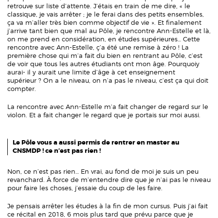
retrouve sur liste d’attente. J’étais en train de me dire, « le
classique, je vais arrêter ; je le ferai dans des petits ensembles,
ça va m’aller très bien comme objectif de vie ». Et finalement
j’arrive tant bien que mal au Pôle, je rencontre Ann-Estelle et là,
on me prend en considération, en études supérieures… Cette
rencontre avec Ann-Estelle, ç’a été une remise à zéro ! La
première chose qui m’a fait du bien en rentrant au Pôle, c’est
de voir que tous les autres étudiants ont mon âge. Pourquoiy
aurai- il y aurait une limite d’âge à cet enseignement
supérieur ? On a le niveau, on n’a pas le niveau, c’est ça qui doit
compter.
La rencontre avec Ann-Estelle m’a fait changer de regard sur le
violon. Et a fait changer le regard que je portais sur moi aussi.
Le Pôle vous a aussi permis de rentrer en master au
CNSMDP ! ce n’est pas rien !
Non, ce n’est pas rien… En vrai, au fond de moi je suis un peu
revanchard. À force de m’entendre dire que je n’ai pas le niveau
pour faire les choses, j’essaie du coup de les faire.
Je pensais arrêter les études à la fin de mon cursus. Puis j’ai fait
ce récital en 2018, 6 mois plus tard que prévu parce que je