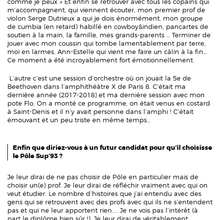
comme je peux » Et enfin se retrouver avec tous les copains qui
m’accompagnent, qui viennent écouter, mon premier prof de
violon Serge Dutrieux a qui je dois énormément, mon groupe
de cumbia (en retard) habillé en cowboy&indien, pancartes de
soutien à la main, la famille, mes grands-parents … Terminer de
jouer avec mon coussin qui tombe lamentablement par terre,
moi en larmes, Ann-Estelle qui vient me faire un câlin à la fin…
Ce moment a été incroyablement fort émotionnellement.
L’autre c’est une session d’orchestre où on jouait la 5e de
Beethoven dans l’amphithéâtre X de Paris 8. C’était ma
dernière année (2017-2018) et ma dernière session avec mon
pote Flo. On a monté ce programme, on était venus en costard
à Saint-Denis et il n’y avait personne dans l’amphi ! C’était
émouvant et un peu triste en même temps…
Enfin que diriez-vous à un futur candidat pour qu’il choisisse
le Pôle Sup’93 ?
Je leur dirai de ne pas choisir de Pôle en particulier mais de
choisir un(e) prof. Je leur dirai de réfléchir vraiment avec qui on
veut étudier. Le nombre d’histoires que j’ai entendu avec des
gens qui se retrouvent avec des profs avec qui ils ne s’entendent
pas et qui ne leur apportent rien.... Je ne vois pas l’intérêt (à
part le diplôme bien sûr !). Je leur dirai de véritablement