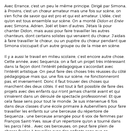
Avec Errance, c'est un peu le même principe. Dirigé par Simona,
à Provins, c'est un chœur amateur mais une fois sur scène, on
s'en fiche de savoir qui est pro et qui est amateur. L'idée, c'est
qu'on est tous ensemble sur scène. On a monté
Didon et Enée
avec Simona, Adrien, Joël et bien d’autres. J'étais là pour
chanter Didon, mais aussi pour faire travailler les autres
chanteurs, dont certains solistes qui venaient du chœur. J’aidais
à faire travailler le chœur, ou un pupitre du chœur pendant que
Simona s'occupait d’un autre groupe ou de la mise en scène.
Il y a aussi le travail en milieu scolaire, c’est encore autre chose.
Cette année, avec Sequenza, on a fait un projet très intéressant
dans la façon dont l'intérêt pédagogique s’accordait avec
l'intérêt artistique. On peut faire des choses très réussies du côté
pédagogique mais qui, une fois sur scène, ne fonctionneront
pas, et inversement. Donc il faut trouver des choses qui
marchent des deux côtés. Il est tout à fait possible de faire des
projets avec des enfants qui n'ont jamais chanté avant et qui
s'insèrent dans un déroulé de spectacle professionnel. Et que
cela fasse sens pour tout le monde. Je suis intervenue 6 fois
dans deux classes d’une école primaire à Aubervilliers pour faire
travailler les enfants sur une berceuse du répertoire de
Sequenza ; une berceuse arrangée pour 6 voix de femmes par
François Saint-Yves, issue d’un répertoire qu'on a tourné dans
les parcs l’été... Avec ces berceuses, on peut faire plein de