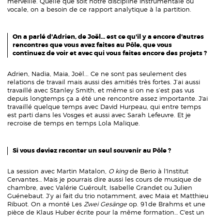
merveille. Quelle que soit notre discipline instrumentale ou
vocale, on a besoin de ce rapport analytique à la partition.
On a parlé d'Adrien, de Joël... est ce qu'il y a encore d'autres
rencontres que vous avez faites au Pôle, que vous
continuez de voir et avec qui vous faites encore des projets ?
Adrien, Nadia, Maia, Joël... Ce ne sont pas seulement des
relations de travail mais aussi des amitiés très fortes. J’ai aussi
travaillé avec Stanley Smith, et même si on ne s’est pas vus
depuis longtemps ça a été une rencontre assez importante. J'ai
travaillé quelque temps avec David Hurpeau, qui entre temps
est parti dans les Vosges et aussi avec Sarah Lefeuvre. Et je
recroise de temps en temps Lola Malique.
Si vous deviez raconter un seul souvenir au Pôle ?
La session avec Martin Matalon,
O king
de Berio à l'Institut
Cervantes… Mais je pourrais dire aussi les cours de musique de
chambre, avec Valérie Guéroult, Isabelle Grandet ou Julien
Guénebaut. J’y ai fait du trio notamment, avec Maia et Matthieu
Ribuot. On a monté Les
Zwei Gesänge
op. 91de Brahms et une
pièce de Klaus Huber écrite pour la même formation… C'est un