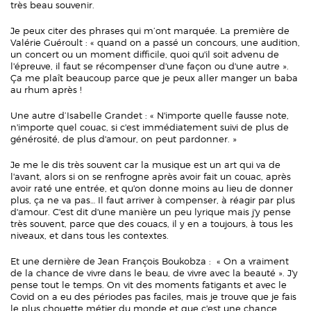
très beau souvenir.
Je peux citer des phrases qui m’ont marquée. La première de
Valérie Guéroult : « quand on a passé un concours, une audition,
un concert ou un moment difficile, quoi qu'il soit advenu de
l'épreuve, il faut se récompenser d'une façon ou d'une autre ».
Ça me plaît beaucoup parce que je peux aller manger un baba
au rhum après !
Une autre d’Isabelle Grandet : « N'importe quelle fausse note,
n'importe quel couac, si c'est immédiatement suivi de plus de
générosité, de plus d'amour, on peut pardonner. »
Je me le dis très souvent car la musique est un art qui va de
l'avant, alors si on se renfrogne après avoir fait un couac, après
avoir raté une entrée, et qu'on donne moins au lieu de donner
plus, ça ne va pas… Il faut arriver à compenser, à réagir par plus
d'amour. C'est dit d'une manière un peu lyrique mais j'y pense
très souvent, parce que des couacs, il y en a toujours, à tous les
niveaux, et dans tous les contextes.
Et une dernière de Jean François Boukobza : « On a vraiment
de la chance de vivre dans le beau, de vivre avec la beauté ». J'y
pense tout le temps. On vit des moments fatigants et avec le
Covid on a eu des périodes pas faciles, mais je trouve que je fais
le plus chouette métier du monde et que c'est une chance