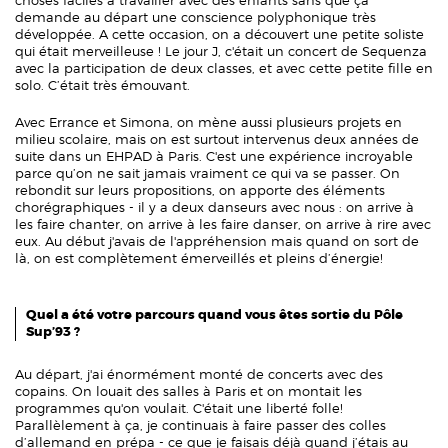
choses faciles à travailler avec des enfants sans que ça
demande au départ une conscience polyphonique très
développée. A cette occasion, on a découvert une petite soliste
qui était merveilleuse ! Le jour J, c'était un concert de Sequenza
avec la participation de deux classes, et avec cette petite fille en
solo. C’était très émouvant.
Avec Errance et Simona, on mène aussi plusieurs projets en
milieu scolaire, mais on est surtout intervenus deux années de
suite dans un EHPAD à Paris. C'est une expérience incroyable
parce qu’on ne sait jamais vraiment ce qui va se passer. On
rebondit sur leurs propositions, on apporte des éléments
chorégraphiques - il y a deux danseurs avec nous : on arrive à
les faire chanter, on arrive à les faire danser, on arrive à rire avec
eux. Au début j'avais de l'appréhension mais quand on sort de
là, on est complètement émerveillés et pleins d’énergie!
Quel a été votre parcours quand vous êtes sortie du Pôle
Sup’93 ?
Au départ, j'ai énormément monté de concerts avec des
copains. On louait des salles à Paris et on montait les
programmes qu'on voulait. C'était une liberté folle!
Parallèlement à ça, je continuais à faire passer des colles
d’allemand en prépa - ce que je faisais déjà quand j’étais au