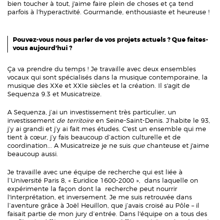
bien toucher à tout, j'aime faire plein de choses et ça tend
parfois à l'hyperactivité. Gourmande, enthousiaste et heureuse !
Pouvez-vous nous parler de vos projets actuels ? Que faites-
vous aujourd'hui ?
Ça va prendre du temps ! Je travaille avec deux ensembles
vocaux qui sont spécialisés dans la musique contemporaine, la
musique des XXe et XXIe siècles et la création. Il s'agit de
Sequenza 9.3 et Musicatreize.
A Sequenza, j’ai un investissement très particulier, un
investissement
de territoire
en Seine-Saint-Denis. J’habite le 93,
j’y ai grandi et j’y ai fait mes études. C'est un ensemble qui me
tient à cœur, j’y fais beaucoup d’action culturelle et de
coordination... A Musicatreize je ne suis
que
chanteuse et j'aime
beaucoup aussi.
Je travaille avec une équipe de recherche qui est liée à
l’Université Paris 8, « Euridice 1600-2000 », dans laquelle on
expérimente la façon dont la recherche peut nourrir
l'interprétation, et inversement. Je me suis retrouvée dans
l’aventure grâce à Joël Heuillon, que j’avais croisé au Pôle – il
faisait partie de mon jury d’entrée. Dans l'équipe on a tous des