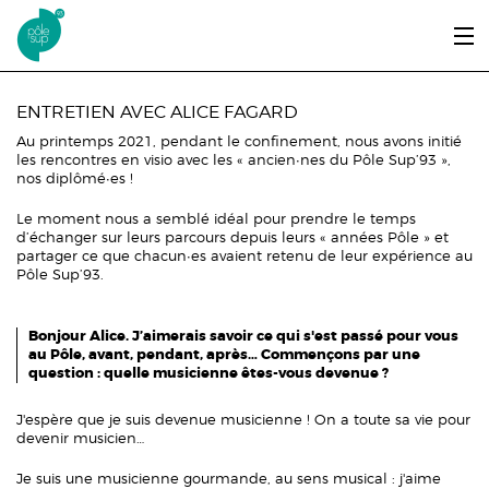
Aller au contenu principal
LE PÔLE SUP’93
ENTRETIEN AVEC ALICE FAGARD
Au printemps 2021, pendant le confinement, nous avons initié
ENTRER ET SE FORMER
les rencontres en visio avec les « ancien∙nes du Pôle Sup’93 »,
nos diplômé∙es !
ÉTUDIANTS / DIPLÔMÉS
Le moment nous a semblé idéal pour prendre le temps
d’échanger sur leurs parcours depuis leurs « années Pôle » et
ÉCOUTER, VOIR & LIRE
partager ce que chacun∙es avaient retenu de leur expérience au
Pôle Sup’93.
INFOS PRATIQUES
Bonjour Alice. J’aimerais savoir ce qui s'est passé pour vous
ERASMUS+
au Pôle, avant, pendant, après… Commençons par une
question : quelle musicienne êtes-vous devenue ?
J'espère que je suis devenue musicienne ! On a toute sa vie pour
devenir musicien…
Je suis une musicienne gourmande, au sens musical : j'aime