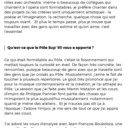
rôles avec orchestre, même si beaucoup de collègues qui
chantent à l’opéra sont formidables, je préfère chanter dans
des projets où les critères sont uniquement artistiques : la
poésie et l'imagination, la recherche, quelque chose qui soit
toujours vivant... Et plus le temps passe, plus je trouve que
travailler avec des gens qu'on estime et qu'on aime, c'est
l'essentiel.
Qu'est-ce que le Pôle Sup’ 93 vous a apporté ?
Ce qui était formidable au Pôle, c'était le foisonnement qui
mettait toujours la curiosité en éveil. De façon très concrète, les
rencontres, puisque beaucoup de gens avec qui je travaille sont
des gens que j'ai croisés au Pôle. Musicalement, j’aime le fait de
toucher à plusieurs répertoires. Le goût très prononcé que j'ai
pour la musique contemporaine et la création, je l'ai attrapé au
Pôle. La session que j’ai faite avec Martin Matalon et les cours
d'impro de Philippe Pannier font partie des choses qui
m'inspirent le plus aujourd'hui musicalement, notamment
quand je mène des ateliers... Et je n'aurais pas dit ça à
l'époque ! J'adore l'impro, je me sers de tout ce que j'ai appris
dans ses cours.
J’ai adoré les cours d'analyse avec Jean-François Boukobza, une