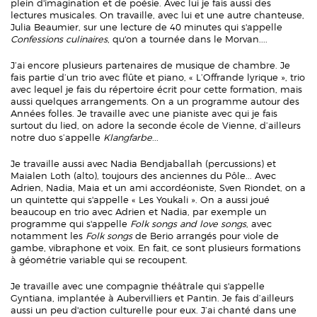
plein d'imagination et de poésie. Avec lui je fais aussi des
lectures musicales. On travaille, avec lui et une autre chanteuse,
Julia Beaumier, sur une lecture de 40 minutes qui s'appelle
Confessions culinaires
, qu'on a tournée dans le Morvan....
J’ai encore plusieurs partenaires de musique de chambre. Je
fais partie d’un trio avec flûte et piano, « L’Offrande lyrique », trio
avec lequel je fais du répertoire écrit pour cette formation, mais
aussi quelques arrangements. On a un programme autour des
Années folles. Je travaille avec une pianiste avec qui je fais
surtout du lied, on adore la seconde école de Vienne, d’ailleurs
notre duo s’appelle
Klangfarbe
...
Je travaille aussi avec Nadia Bendjaballah (percussions) et
Maialen Loth (alto), toujours des anciennes du Pôle... Avec
Adrien, Nadia, Maia et un ami accordéoniste, Sven Riondet, on a
un quintette qui s'appelle « Les Youkali ». On a aussi joué
beaucoup en trio avec Adrien et Nadia, par exemple un
programme qui s'appelle
Folk songs and love songs
, avec
notamment les
Folk songs
de Berio arrangés pour viole de
gambe, vibraphone et voix. En fait, ce sont plusieurs formations
à géométrie variable qui se recoupent.
Je travaille avec une compagnie théâtrale qui s'appelle
Gyntiana, implantée à Aubervilliers et Pantin. Je fais d’ailleurs
aussi un peu d'action culturelle pour eux. J’ai chanté dans une