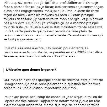
Pôle Sup’93, parce que j'ai failli être prof d'allemand. Donc je
faisais passer des colles, je faisais des concerts et je commençais
à avoir des engagements, mais j'ai eu du mal à sortir de cette
façon de faire « avec les moyens du bord ». J'étais presque
toujours déficitaire, j’y mettais toute mon énergie… et je n’arrivais
pas à en vivre. Le jour où j'ai compris ça, ça a marché presque
tout de suite, j'ai réussi à avoir le statut d'intermittente assez vite.
En fait, cette période qui m’avait permis de faire plein de
rencontres m’a donné du travail ensuite. Ce sont des choses qui
se font progressivement.
Et je me suis mise à écrire ! Un roman pour enfants,
La
maîtresse a de la moustache
, va paraître en mai 2023 chez Alice
Jeunesse, avec des illustrations d’Eva Chatelain.
L'histoire questionne le genre ?
Oui, mais ce n'est pas quelque chose de militant, c'est plutôt sur
l'imagination. Ça pose principalement la question des normes
corporelles, une question importante pour moi.
Pour avoir passé beaucoup de concours, je sais que le milieu de
l’opéra est très calibré, l'apparence notamment y joue un rôle
extrêmement important. Même si je rêve de chanter certains