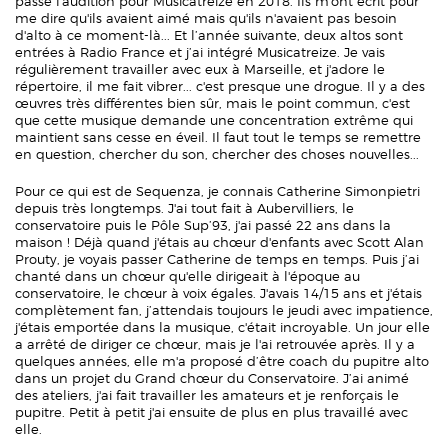
passé l'audition pour Musicatreize en 2018. Ils m'ont écrit pour
me dire qu'ils avaient aimé mais qu'ils n'avaient pas besoin
d'alto à ce moment-là... Et l’année suivante, deux altos sont
entrées à Radio France et j’ai intégré Musicatreize. Je vais
régulièrement travailler avec eux à Marseille, et j'adore le
répertoire, il me fait vibrer... c'est presque une drogue. Il y a des
œuvres très différentes bien sûr, mais le point commun, c'est
que cette musique demande une concentration extrême qui
maintient sans cesse en éveil. Il faut tout le temps se remettre
en question, chercher du son, chercher des choses nouvelles...
Pour ce qui est de Sequenza, je connais Catherine Simonpietri
depuis très longtemps. J'ai tout fait à Aubervilliers, le
conservatoire puis le Pôle Sup’93, j'ai passé 22 ans dans la
maison ! Déjà quand j'étais au chœur d'enfants avec Scott Alan
Prouty, je voyais passer Catherine de temps en temps. Puis j’ai
chanté dans un chœur qu'elle dirigeait à l'époque au
conservatoire, le chœur à voix égales. J'avais 14/15 ans et j'étais
complètement fan, j’attendais toujours le jeudi avec impatience,
j'étais emportée dans la musique, c'était incroyable. Un jour elle
a arrêté de diriger ce chœur, mais je l'ai retrouvée après. Il y a
quelques années, elle m'a proposé d’être coach du pupitre alto
dans un projet du Grand chœur du Conservatoire. J’ai animé
des ateliers, j'ai fait travailler les amateurs et je renforçais le
pupitre. Petit à petit j'ai ensuite de plus en plus travaillé avec
elle.