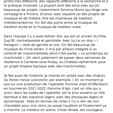
profils très différents, des rapports différents à la recherche et à
la pratique musicale. La plupart sont des amis avec qui j'ai
beaucoup de projets, notamment Simona Morini qui dirige une
compagnie à Provins,
Errance
, avec laquelle j'ai des projets de
musique et de théâtre. Elle est chanteuse de tradition
méditerranéenne. On fait des ponts entre la musique de
tradition écrite et la musique de tradition orale.
Dans l’équipe il y a aussi Adrien Alix, qui est un ancien du Pôle
Sup’93, contrebassiste et gambiste. Avec lui j’ai un duo, « I
Peregrini », viole de gambe et voix. On fait beaucoup de
musique du XVIIe italien. Il m'a par ailleurs intégrée à un
collectif de marionnettistes dont il fait partie, « Le printemps du
machiniste ». On vient justement de passer deux semaines de
résidence à Carrières-sous-Poissy, au Château éphémère, pour
un projet d'opéra baroque avec des marionnettes.
Je fais aussi de l'oratorio, je chante en soliste avec des chœurs
(la
Petite messe solennelle,
par exemple…). En ce moment je
suis sur une production de l’opérette
Pomme d'Api
d'Offenbach,
en tournée en 2021-2022. Pomme d’Api, c’est un rôle qui
a
priori,
dans les codes de l’opérette, est le plus souvent un rôle
distribué à des sopranos légers, avec des physiques légers et
dynamiques… Mais en termes de notes il n'y a rien de non
chantable pour moi, donc j'ai passé l'audition et finalement ça
a marché. Le metteur en scène, Olivier Broda, est courageux,