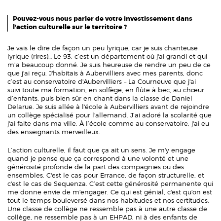
Pouvez-vous nous parler de votre investissement dans
l'action culturelle sur le territoire ?
Je vais le dire de façon un peu lyrique, car je suis chanteuse
lyrique (rires)… Le 93, c’est un département où j'ai grandi et qui
m’a beaucoup donné. Je suis heureuse de rendre un peu de ce
que j'ai reçu. J'habitais à Aubervilliers avec mes parents, donc
c’est au conservatoire d'Aubervilliers – La Courneuve que j'ai
suivi toute ma formation, en solfège, en flûte à bec, au chœur
d’enfants, puis bien sûr en chant dans la classe de Daniel
Delarue. Je suis allée à l'école à Aubervilliers avant de rejoindre
un collège spécialisé pour l'allemand. J’ai adoré la scolarité que
j'ai faite dans ma ville. À l’école comme au conservatoire, j'ai eu
des enseignants merveilleux.
L’action culturelle, il faut que ça ait un sens. Je m'y engage
quand je pense que ça correspond à une volonté et une
générosité profonde de la part des compagnies ou des
ensembles. C'est le cas pour Errance, de façon structurelle, et
c'est le cas de Sequenza. C’est cette générosité permanente qui
me donne envie de m'engager. Ce qui est génial, c'est qu'on est
tout le temps bouleversé dans nos habitudes et nos certitudes.
Une classe de collège ne ressemble pas à une autre classe de
collège, ne ressemble pas à un EHPAD, ni à des enfants de