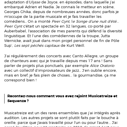
adaptation d
'Ulysse
de Joyce, en épisodes, dans laquelle j’ai
embarqué Adrien et Nadia. Je connais le metteur en scène,
Georges Ghika, depuis de nombreuses années, donc parfois je
m'occupe de la partie musicale et je fais travailler les
comédiens… On a monté
Peer Gynt
, l
e Songe d'une nuit d'été
...
Peer Gynt
c'était un spectacle en 32 langues, co-porté par
Auberbabel, l'association de mes parents qui défend la diversité
linguistique. Et l’une des comédiennes de la troupe, Jutta
Wernicke, avait joué dans mon projet personnel de fin de Pôle
Sup’,
Les sept péchés capitaux
de Kurt Weill.
J’ai régulièrement des concerts avec Canto Allegre, un groupe
de chanteurs avec qui je travaille depuis mes 17 ans ! Sans
parler de projets plus ponctuels, par exemple
Alice Oratorio
avec un collectif d’improvisateurs de jazz… J’en oublie encore,
mais en bref, je fais plein de choses... la gourmandise, ça me
correspond bien !
Racontez-nous comment vous avez rejoint Musicatreize et
Sequenza ?
Musicatreize est un des rares ensembles que j’ai intégrés après
audition. Les autres projets se sont plutôt faits par le bouche à
oreille, parce que j'avais travaillé pour l'un ou pour l'autre... J'ai