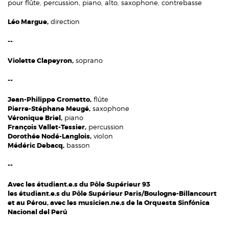
pour flûte, percussion, piano, alto, saxophone, contrebasse
Léo Margue,
direction
--
Violette Clapeyron,
soprano
--
Jean-Philippe Grometto,
flûte
Pierre-Stéphane Meugé,
saxophone
Véronique Briel,
piano
François Vallet-Tessier,
percussion
Dorothée Nodé-Langlois,
violon
Médéric Debacq,
basson
--
Avec les étudiant.e.s du Pôle Supérieur 93
les étudiant.e.s du Pôle Supérieur Paris/Boulogne-Billancourt
et au Pérou, avec les musicien.ne.s de la Orquesta Sinfónica
Nacional del Perú