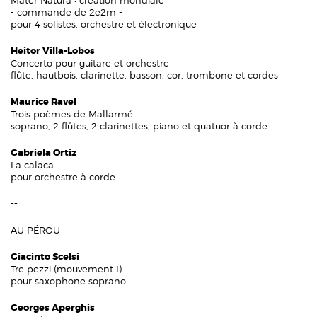
Mater Natura • création mondiale
- commande de 2e2m -
pour 4 solistes, orchestre et électronique
Heitor Villa-Lobos
Concerto pour guitare et orchestre
flûte, hautbois, clarinette, basson, cor, trombone et cordes
Maurice Ravel
Trois poèmes de Mallarmé
soprano, 2 flûtes, 2 clarinettes, piano et quatuor à corde
Gabriela Ortiz
La calaca
pour orchestre à corde
--
AU PÉROU
Giacinto Scelsi
Tre pezzi (mouvement I)
pour saxophone soprano
Georges Aperghis