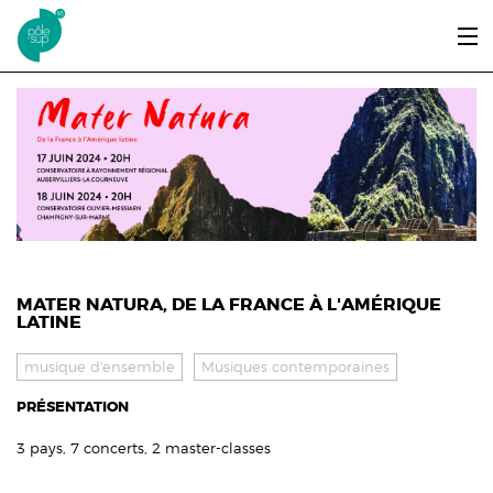
Aller au contenu principal
LE PÔLE SUP’93
ENTRER ET SE FORMER
ÉTUDIANTS / DIPLÔMÉS
ÉCOUTER, VOIR & LIRE
INFOS PRATIQUES
MATER NATURA, DE LA FRANCE À L'AMÉRIQUE
LATINE
ERASMUS+
musique d'ensemble
Musiques contemporaines
PRÉSENTATION
3 pays, 7 concerts, 2 master-classes