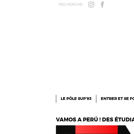
Aller au contenu principal
RECHERCHE
INSTAGRAM
FACEBOOK
LE PÔLE SUP’93
ENTRER ET SE 
VAMOS A PERÚ ! DES ÉTUDI