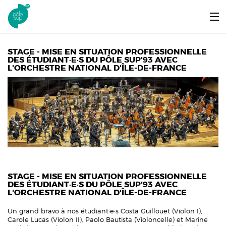
Aller au contenu principal
LE PÔLE SUP’93
STAGE - MISE EN SITUATION PROFESSIONNELLE
DES ÉTUDIANT·E·S DU PÔLE SUP'93 AVEC
L'ORCHESTRE NATIONAL D'ÎLE-DE-FRANCE
ENTRER ET SE FORMER
ÉTUDIANTS / DIPLÔMÉS
ÉCOUTER, VOIR & LIRE
INFOS PRATIQUES
ERASMUS+
STAGE - MISE EN SITUATION PROFESSIONNELLE
DES ÉTUDIANT·E·S DU PÔLE SUP'93 AVEC
L'ORCHESTRE NATIONAL D'ÎLE-DE-FRANCE
Un grand bravo à nos étudiant·e·s Costa Guillouet (Violon I),
Carole Lucas (Violon II), Paolo Bautista (Violoncelle) et Marine