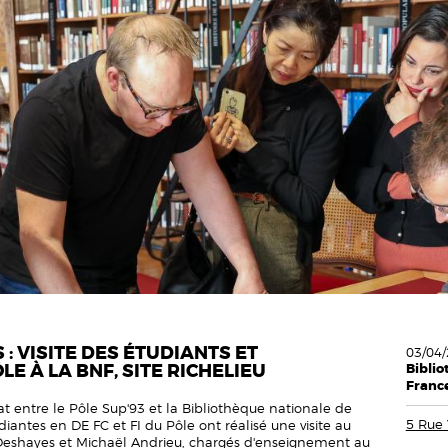
: VISITE DES ÉTUDIANTS ET
03/04/
E À LA BNF, SITE RICHELIEU
Biblio
France
t entre le Pôle Sup'93 et la Bibliothèque nationale de
5 Rue 
diantes en DE FC et FI du Pôle ont réalisé une visite au
 Deshayes et Michaël Andrieu, chargés d'enseignement au