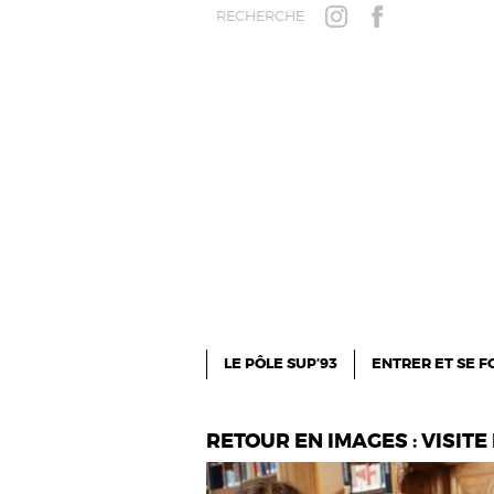
Aller au contenu principal
RECHERCHE
INSTAGRAM
FACEBOOK
LE PÔLE SUP’93
ENTRER ET SE 
RETOUR EN IMAGES : VISITE