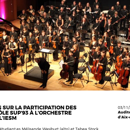
 SUR LA PARTICIPATION DES
03/11/
ÔLE SUP’93 À L’ORCHESTRE
Audit
L’IESM
d’Aix
 étudiant·es Mélisande Wasjburt (alto) et Tabea Stock