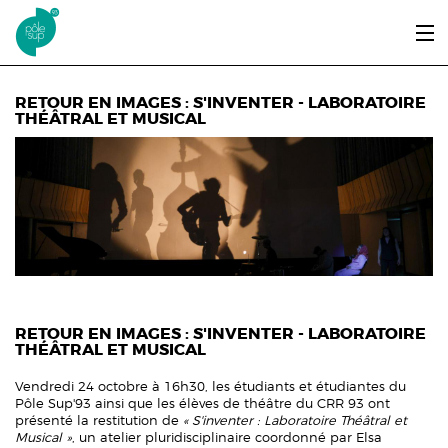
Aller au contenu principal
LE PÔLE SUP’93
RETOUR EN IMAGES : S'INVENTER - LABORATOIRE
THÉÂTRAL ET MUSICAL
ENTRER ET SE FORMER
ÉTUDIANTS / DIPLÔMÉS
ÉCOUTER, VOIR & LIRE
INFOS PRATIQUES
ERASMUS+
RETOUR EN IMAGES : S'INVENTER - LABORATOIRE
THÉÂTRAL ET MUSICAL
Vendredi 24 octobre à 16h30, les étudiants et étudiantes du
Pôle Sup'93 ainsi que les élèves de théâtre du CRR 93 ont
présenté la restitution de
« S'inventer : Laboratoire Théâtral et
Musical »
, un atelier pluridisciplinaire coordonné par Elsa