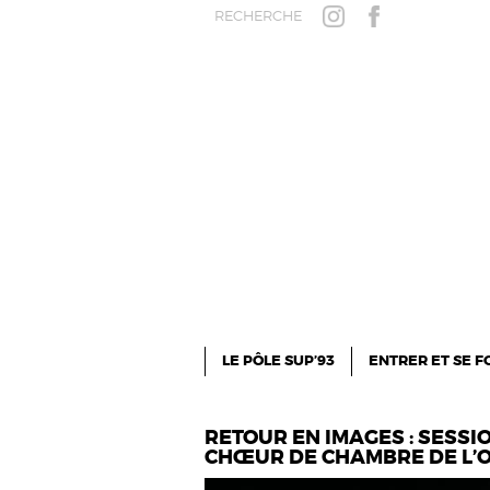
Aller au contenu principal
RECHERCHE
INSTAGRAM
FACEBOOK
LE PÔLE SUP’93
ENTRER ET SE 
RETOUR EN IMAGES : SESSIO
CHŒUR DE CHAMBRE DE L’OR