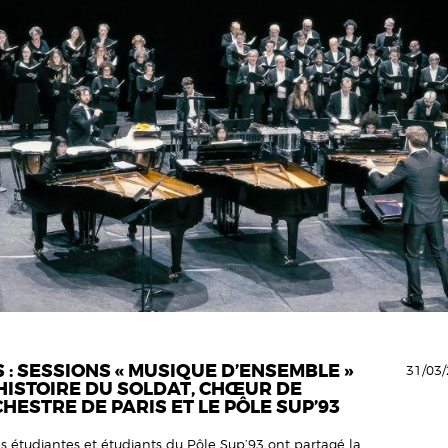
 : SESSIONS « MUSIQUE D’ENSEMBLE »
31/03/
L’HISTOIRE DU SOLDAT, CHŒUR DE
HESTRE DE PARIS ET LE PÔLE SUP’93
s étudiantes et étudiants du Pôle Sup’93 ont partagé la