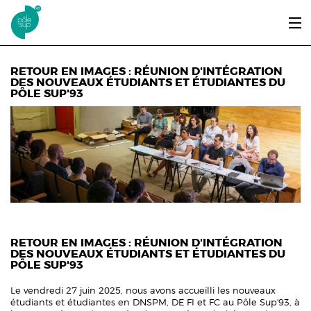
Aller au contenu principal
LE PÔLE SUP’93
RETOUR EN IMAGES : RÉUNION D'INTÉGRATION
DES NOUVEAUX ÉTUDIANTS ET ÉTUDIANTES DU
PÔLE SUP'93
ENTRER ET SE FORMER
ÉTUDIANTS / DIPLÔMÉS
ÉCOUTER, VOIR & LIRE
INFOS PRATIQUES
ERASMUS+
RETOUR EN IMAGES : RÉUNION D'INTÉGRATION
DES NOUVEAUX ÉTUDIANTS ET ÉTUDIANTES DU
PÔLE SUP'93
Le vendredi 27 juin 2025, nous avons accueilli les nouveaux
étudiants et étudiantes en DNSPM, DE FI et FC au Pôle Sup'93, à