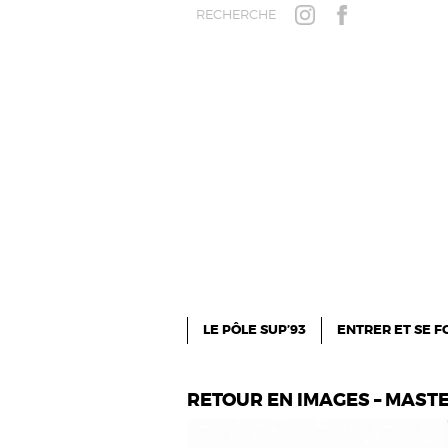
Aller au contenu principal
RECHERCHE
INSTAGRAM
FACEBOOK
LE PÔLE SUP’93
ENTRER ET SE 
RETOUR EN IMAGES – MAST