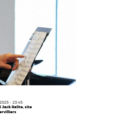
2025 - 23:45
 Jack Ralite, site
rvilliers