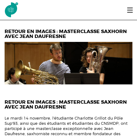
Aller au contenu principal
LE PÔLE SUP’93
RETOUR EN IMAGES : MASTERCLASSE SAXHORN
AVEC JEAN DAUFRESNE
ENTRER ET SE FORMER
ÉTUDIANTS / DIPLÔMÉS
ÉCOUTER, VOIR & LIRE
INFOS PRATIQUES
ERASMUS+
RETOUR EN IMAGES : MASTERCLASSE SAXHORN
AVEC JEAN DAUFRESNE
Le mardi 14 novembre, l'étudiante Charlotte Grillot du Pôle
Sup'93, ainsi que des étudiants et étudiantes du CNSMDP, ont
participé à une masterclasse exceptionnelle avec Jean
Daufresne, saxhorniste reconnu et membre fondateur des