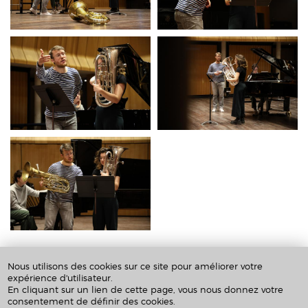
02/12/2024 - 23:45
Nous utilisons des cookies sur ce site pour améliorer votre
Auditorium du CRR93, site d'Aubervilliers
expérience d'utilisateur.
En cliquant sur un lien de cette page, vous nous donnez votre
5 rue Edouard Poisson, 93300 Aubervilliers
consentement de définir des cookies.