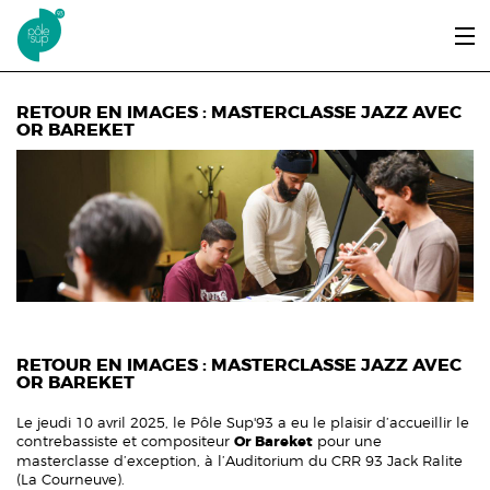
Aller au contenu principal
LE PÔLE SUP’93
RETOUR EN IMAGES : MASTERCLASSE JAZZ AVEC
OR BAREKET
ENTRER ET SE FORMER
ÉTUDIANTS / DIPLÔMÉS
ÉCOUTER, VOIR & LIRE
INFOS PRATIQUES
ERASMUS+
RETOUR EN IMAGES : MASTERCLASSE JAZZ AVEC
OR BAREKET
Le jeudi 10 avril 2025, le Pôle Sup'93 a eu le plaisir d’accueillir le
contrebassiste et compositeur
Or Bareket
pour une
masterclasse d’exception, à l’Auditorium du CRR 93 Jack Ralite
(La Courneuve).