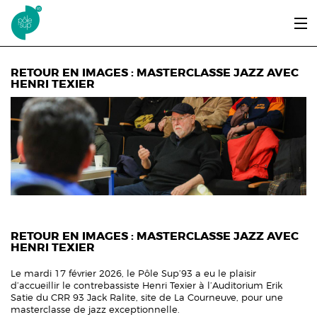
Aller au contenu principal
LE PÔLE SUP’93
RETOUR EN IMAGES : MASTERCLASSE JAZZ AVEC
HENRI TEXIER
ENTRER ET SE FORMER
ÉTUDIANTS / DIPLÔMÉS
ÉCOUTER, VOIR & LIRE
INFOS PRATIQUES
ERASMUS+
RETOUR EN IMAGES : MASTERCLASSE JAZZ AVEC
HENRI TEXIER
Le mardi 17 février 2026, le Pôle Sup’93 a eu le plaisir
d’accueillir le contrebassiste Henri Texier à l’Auditorium Erik
Satie du CRR 93 Jack Ralite, site de La Courneuve, pour une
masterclasse de jazz exceptionnelle.