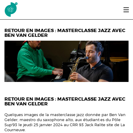
Aller au contenu principal
LE PÔLE SUP’93
RETOUR EN IMAGES : MASTERCLASSE JAZZ AVEC
BEN VAN GELDER
ENTRER ET SE FORMER
ÉTUDIANTS / DIPLÔMÉS
ÉCOUTER, VOIR & LIRE
INFOS PRATIQUES
ERASMUS+
RETOUR EN IMAGES : MASTERCLASSE JAZZ AVEC
BEN VAN GELDER
Quelques images de la masterclasse jazz donnée par Ben Van
Gelder, maestro du saxophone alto, aux étudiant·es du Pôle
Sup'93 le jeudi 25 janvier 2024 au CRR 93 Jack Ralite site de La
Courneuve.