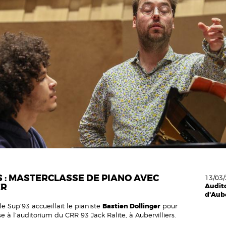
 : MASTERCLASSE DE PIANO AVEC
13/03/
ER
Audito
d'Aube
le Sup’93 accueillait le pianiste
Bastien Dollinger
pour
 à l’auditorium du CRR 93 Jack Ralite, à Aubervilliers.