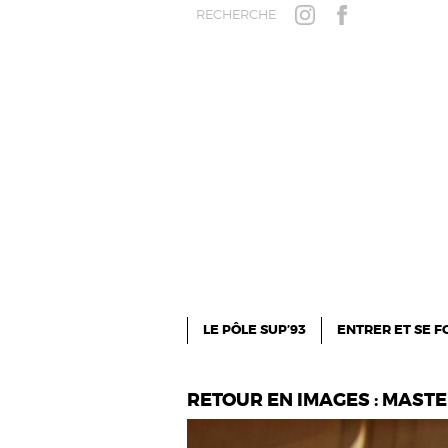
Aller au contenu principal
RECHERCHE
INSTAGRAM
FACEBOOK
LE PÔLE SUP’93
ENTRER ET SE 
RETOUR EN IMAGES : MAST