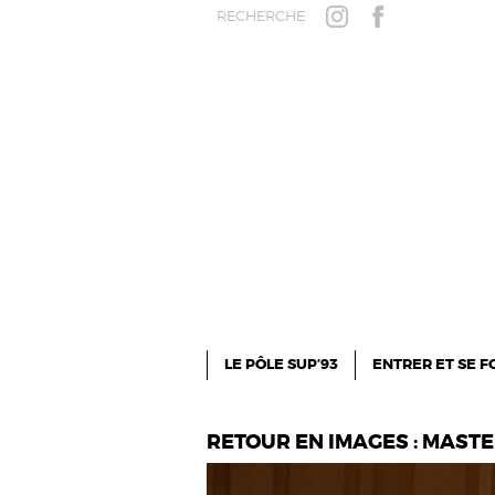
Aller au contenu principal
RECHERCHE
INSTAGRAM
FACEBOOK
LE PÔLE SUP’93
ENTRER ET SE 
RETOUR EN IMAGES : MAST