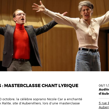
S : MASTERCLASSE CHANT LYRIQUE
06/11/
Audito
d'Aube
0 octobre, la célèbre soprano Nicole Car a enchanté
5 rue 
Ralite, site d’Aubervilliers, lors d’une masterclasse
Aubervi