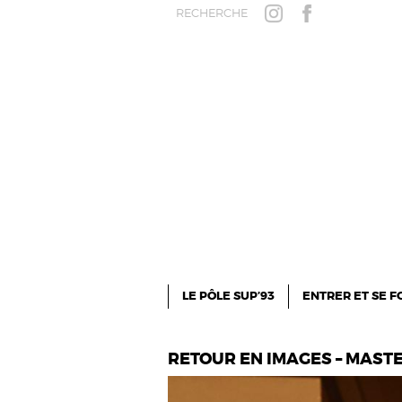
Aller au contenu principal
RECHERCHE
INSTAGRAM
FACEBOOK
LE PÔLE SUP’93
ENTRER ET SE 
RETOUR EN IMAGES – MAST