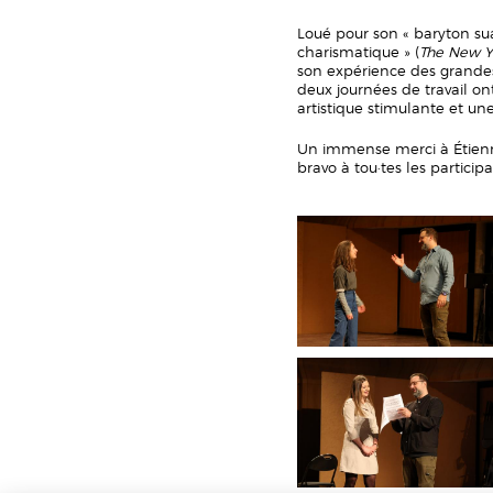
Loué pour son « baryton su
charismatique » (
The New Y
son expérience des grandes 
deux journées de travail o
artistique stimulante et u
Un immense merci à Étienn
bravo à tou·tes les partici