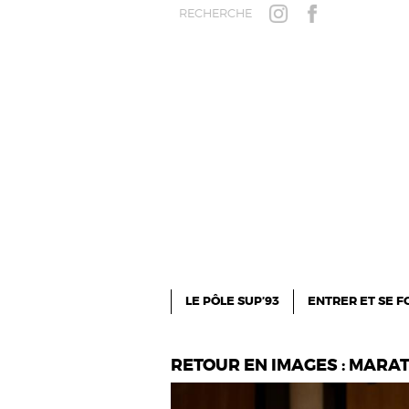
Aller au contenu principal
RECHERCHE
INSTAGRAM
FACEBOOK
LE PÔLE SUP’93
ENTRER ET SE 
RETOUR EN IMAGES : MARA