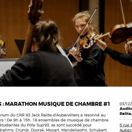
S : MARATHON MUSIQUE DE CHAMBRE #1
03/12/
Audit
Ralite
rium du CRR 93 Jack Ralite d'Aubervilliers a résonné au
rs ! De 9h à 15h, 18 ensembles de musique de chambre,
 étudiantes du Pôle Sup'93, se sont succédé pour
5 rue 
 Brahms, Crumb, Dvorak, Mozart, Mendelssohn, Schubert,
Aubervi