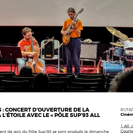
 : CONCERT D’OUVERTURE DE LA
01/10/
L’ÉTOILE AVEC LE « PÔLE SUP’93 ALL
Cinéma
1 All.
Courn
nt de jazz du Pôle Sup’93 se sont produits le dimanche