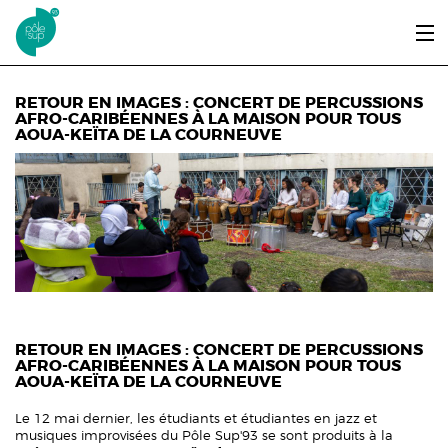
Aller au contenu principal
LE PÔLE SUP’93
RETOUR EN IMAGES : CONCERT DE PERCUSSIONS
AFRO-CARIBÉENNES À LA MAISON POUR TOUS
AOUA-KEÏTA DE LA COURNEUVE
ENTRER ET SE FORMER
ÉTUDIANTS / DIPLÔMÉS
ÉCOUTER, VOIR & LIRE
INFOS PRATIQUES
ERASMUS+
RETOUR EN IMAGES : CONCERT DE PERCUSSIONS
AFRO-CARIBÉENNES À LA MAISON POUR TOUS
AOUA-KEÏTA DE LA COURNEUVE
Le 12 mai dernier, les étudiants et étudiantes en jazz et
musiques improvisées du Pôle Sup'93 se sont produits à la