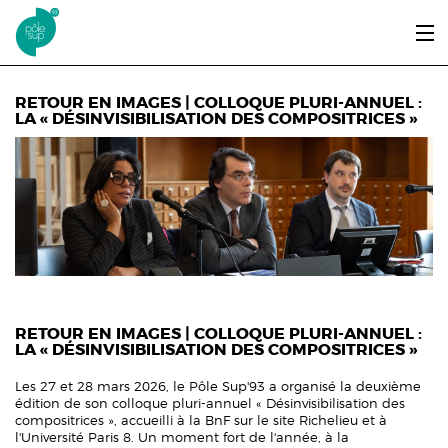
Aller au contenu principal
LE PÔLE SUP’93
RETOUR EN IMAGES | COLLOQUE PLURI-ANNUEL :
LA « DÉSINVISIBILISATION DES COMPOSITRICES »
ENTRER ET SE FORMER
ÉTUDIANTS / DIPLÔMÉS
ÉCOUTER, VOIR & LIRE
INFOS PRATIQUES
ERASMUS+
RETOUR EN IMAGES | COLLOQUE PLURI-ANNUEL :
LA « DÉSINVISIBILISATION DES COMPOSITRICES »
Les 27 et 28 mars 2026, le Pôle Sup'93 a organisé la deuxième
édition de son colloque pluri-annuel « Désinvisibilisation des
compositrices », accueilli à la BnF sur le site Richelieu et à
l'Université Paris 8. Un moment fort de l'année, à la