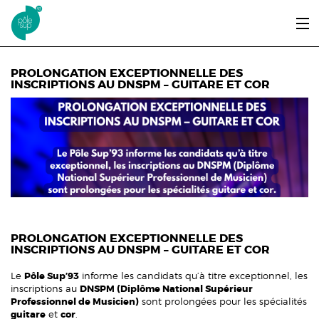
Aller au contenu principal
LE PÔLE SUP’93
PROLONGATION EXCEPTIONNELLE DES
INSCRIPTIONS AU DNSPM – GUITARE ET COR
ENTRER ET SE FORMER
ÉTUDIANTS / DIPLÔMÉS
ÉCOUTER, VOIR & LIRE
INFOS PRATIQUES
ERASMUS+
PROLONGATION EXCEPTIONNELLE DES
INSCRIPTIONS AU DNSPM – GUITARE ET COR
Le
Pôle Sup’93
informe les candidats qu’à titre exceptionnel, les
inscriptions au
DNSPM (Diplôme National Supérieur
Professionnel de Musicien)
sont prolongées pour les spécialités
guitare
et
cor
.