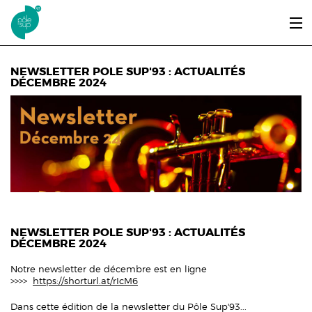
Aller au contenu principal
LE PÔLE SUP’93
NEWSLETTER POLE SUP'93 : ACTUALITÉS
DÉCEMBRE 2024
ENTRER ET SE FORMER
ÉTUDIANTS / DIPLÔMÉS
ÉCOUTER, VOIR & LIRE
INFOS PRATIQUES
ERASMUS+
NEWSLETTER POLE SUP'93 : ACTUALITÉS
DÉCEMBRE 2024
Notre newsletter de décembre est en ligne
>>>>
https://shorturl.at/rIcM6
Dans cette édition de la newsletter du Pôle Sup'93...