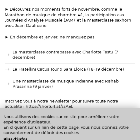
►
Découvrez nos moments forts de novembre, comme le
Marathon de musique de chambre #1, la participation aux
Journées d’Analyse Musicale (JAM), et la masterclasse saxhorn
avec Jean Daufresne.
►
En décembre et janvier, ne manquez pas :
La masterclasse contrebasse avec Charlotte Testu (7
décembre)
Le Fratellini Circus Tour x Sara Llorca (18-19 décembre)
Une masterclasse de musique indienne avec Rishab
Prasanna (9 janvier)
Inscrivez-vous à notre newsletter pour suivre toute notre
actualité :
https://shorturl.at/szAEL
Nous utilisons des cookies sur ce site pour améliorer votre
expérience d'utilisateur.
En cliquant sur un lien de cette page, vous nous donnez votre
12/12/2024 - 23:45
consentement de définir des cookies.
Plus d'infos