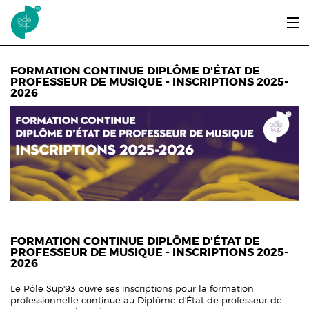
Aller au contenu principal
LE PÔLE SUP’93
FORMATION CONTINUE DIPLÔME D'ÉTAT DE
PROFESSEUR DE MUSIQUE - INSCRIPTIONS 2025-
2026
ENTRER ET SE FORMER
ÉTUDIANTS / DIPLÔMÉS
ÉCOUTER, VOIR & LIRE
INFOS PRATIQUES
ERASMUS+
FORMATION CONTINUE DIPLÔME D'ÉTAT DE
PROFESSEUR DE MUSIQUE - INSCRIPTIONS 2025-
2026
Le Pôle Sup'93 ouvre ses inscriptions pour la formation
professionnelle continue au Diplôme d'État de professeur de