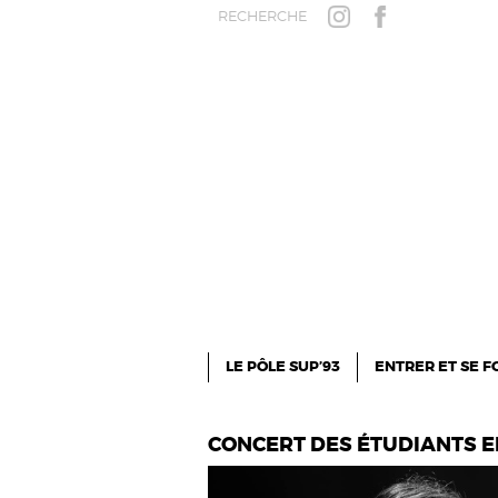
Aller au contenu principal
RECHERCHE
INSTAGRAM
FACEBOOK
LE PÔLE SUP’93
ENTRER ET SE 
CONCERT DES ÉTUDIANTS E