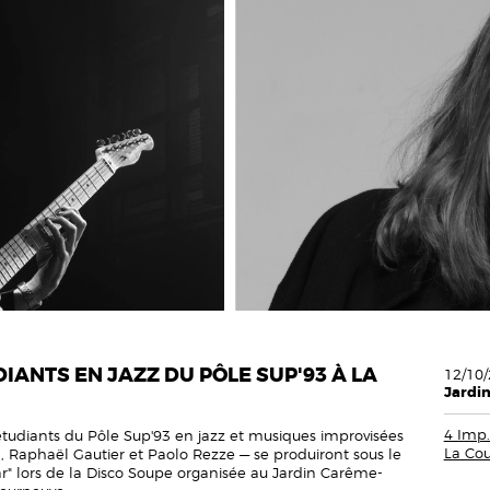
IANTS EN JAZZ DU PÔLE SUP'93 À LA
12/10/
Jardi
4 Imp
étudiants du Pôle Sup'93 en jazz et musiques improvisées
La Co
rd, Raphaël Gautier et Paolo Rezze — se produiront sous le
ar" lors de la Disco Soupe organisée au Jardin Carême-