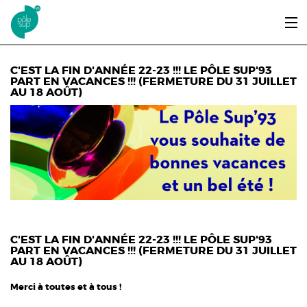
Aller au contenu principal
LE PÔLE SUP’93
C'EST LA FIN D'ANNÉE 22-23 !!! LE PÔLE SUP'93
PART EN VACANCES !!! (FERMETURE DU 31 JUILLET
AU 18 AOÛT)
ENTRER ET SE FORMER
ÉTUDIANTS / DIPLÔMÉS
ÉCOUTER, VOIR & LIRE
INFOS PRATIQUES
ERASMUS+
C'EST LA FIN D'ANNÉE 22-23 !!! LE PÔLE SUP'93
PART EN VACANCES !!! (FERMETURE DU 31 JUILLET
AU 18 AOÛT)
Merci à toutes et à tous !