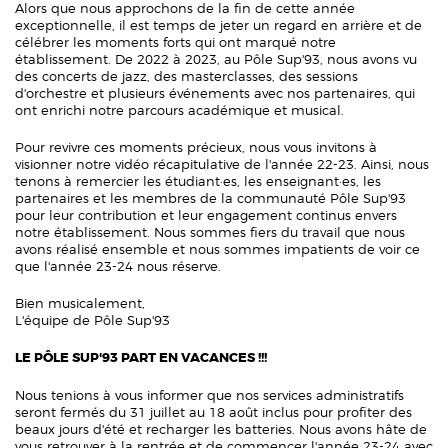
Alors que nous approchons de la fin de cette année
exceptionnelle, il est temps de jeter un regard en arrière et de
célébrer les moments forts qui ont marqué notre
établissement. De 2022 à 2023, au Pôle Sup'93, nous avons vu
des concerts de jazz, des masterclasses, des sessions
d'orchestre et plusieurs événements avec nos partenaires, qui
ont enrichi notre parcours académique et musical.
Pour revivre ces moments précieux, nous vous invitons à
visionner notre vidéo récapitulative de l'année 22-23. Ainsi, nous
tenons à remercier les étudiant·es, les enseignant·es, les
partenaires et les membres de la communauté Pôle Sup'93
pour leur contribution et leur engagement continus envers
notre établissement. Nous sommes fiers du travail que nous
avons réalisé ensemble et nous sommes impatients de voir ce
que l'année 23-24 nous réserve.
Bien musicalement,
L'équipe de Pôle Sup'93
LE PÔLE SUP'93 PART EN VACANCES !!!
Nous tenions à vous informer que nos services administratifs
seront fermés du 31 juillet au 18 août inclus pour profiter des
beaux jours d'été et recharger les batteries. Nous avons hâte de
vous retrouver à la rentrée et de commencer l'année 23-24 avec