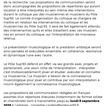
de la recherche. Les propositions de communication seront
donc accompagnées de propositions de répertoires qui auront
vocation à être interprétés au sein même des interventions
durant le colloque par des musiciennes et musiciens du Pôle
Sup'93. Le comité d’organisation du colloque se chargera de
mettre en relation les intervenant⸱es du colloque et les
musicien⸱nes du Pôle Sup’93. Il sera de fait également attendu
des intervenant⸱es qu'ils et elles travaillent avec ces musicien⸱
nes en amont du colloque, sur l'interprétation de morceaux
retenus.
La présentation musicologique et la prestation artistique seront
ainsi pensées et exécutées ensemble, en cohérence, résonance
et dynamique l'une avec l'autre.
Le Pôle Sup'93 défend en effet, via ses grands axes, projets et
partenariats, une vision riche de l'interprétation : interpréter
c'est (indissociablement) jouer et étudier, exécuter et connaître.
La musicienne / Le musicien a besoin de la connaissance
musicologique pour jouer et contribue par son interprétation à
nourrir également la connaissance musicologique.
Les propositions de communication rédigées en français
assorties d'un répertoire d'œuvres (notamment de format soliste
et chambriste) sont à transmettre jusqu’au
lundi 8 septembre
2025
à l’adresse :
conseiller.carden@polesup93.fr