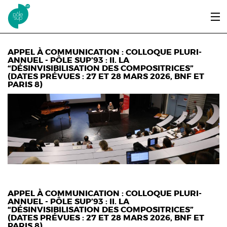
Aller au contenu principal
LE PÔLE SUP’93
APPEL À COMMUNICATION : COLLOQUE PLURI-
ANNUEL - PÔLE SUP’93 : II. LA
“DÉSINVISIBILISATION DES COMPOSITRICES”
ENTRER ET SE FORMER
(DATES PRÉVUES : 27 ET 28 MARS 2026, BNF ET
PARIS 8)
ÉTUDIANTS / DIPLÔMÉS
ÉCOUTER, VOIR & LIRE
INFOS PRATIQUES
ERASMUS+
APPEL À COMMUNICATION : COLLOQUE PLURI-
ANNUEL - PÔLE SUP’93 : II. LA
“DÉSINVISIBILISATION DES COMPOSITRICES”
(DATES PRÉVUES : 27 ET 28 MARS 2026, BNF ET
PARIS 8)